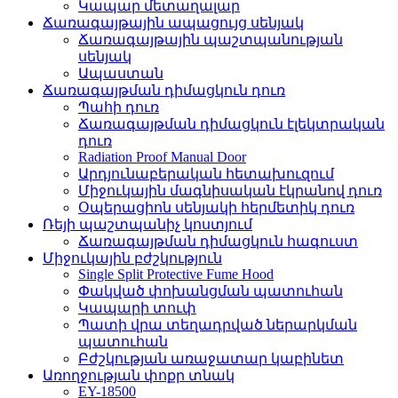
Կապար մետաղալար
Ճառագայթային ապացույց սենյակ
Ճառագայթային պաշտպանության
սենյակ
Ապաստան
Ճառագայթման դիմացկուն դուռ
Պահի դուռ
Ճառագայթման դիմացկուն էլեկտրական
դուռ
Radiation Proof Manual Door
Արդյունաբերական հետախուզում
Միջուկային մագնիսական էկրանով դուռ
Օպերացիոն սենյակի հերմետիկ դուռ
Ռեյի պաշտպանիչ կոստյում
Ճառագայթման դիմացկուն հագուստ
Միջուկային բժշկություն
Single Split Protective Fume Hood
Փակված փոխանցման պատուհան
Կապարի տուփ
Պատի վրա տեղադրված ներարկման
պատուհան
Բժշկության առաջատար կաբինետ
Առողջության փոքր տնակ
EY-18500