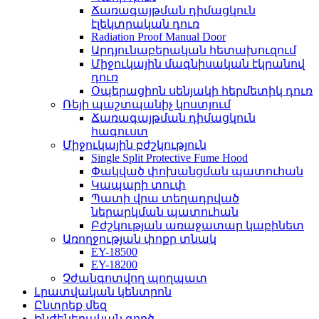
Ճառագայթման դիմացկուն
էլեկտրական դուռ
Radiation Proof Manual Door
Արդյունաբերական հետախուզում
Միջուկային մագնիսական էկրանով
դուռ
Օպերացիոն սենյակի հերմետիկ դուռ
Ռեյի պաշտպանիչ կոստյում
Ճառագայթման դիմացկուն
հագուստ
Միջուկային բժշկություն
Single Split Protective Fume Hood
Փակված փոխանցման պատուհան
Կապարի տուփ
Պատի վրա տեղադրված
ներարկման պատուհան
Բժշկության առաջատար կաբինետ
Առողջության փոքր տնակ
EY-18500
EY-18200
Չժանգոտվող պողպատ
Լրատվական կենտրոն
Ընտրեք մեզ
Ինժեներական գործ