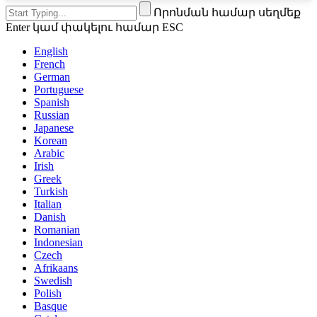
Որոնման համար սեղմեք
Enter կամ փակելու համար ESC
English
French
German
Portuguese
Spanish
Russian
Japanese
Korean
Arabic
Irish
Greek
Turkish
Italian
Danish
Romanian
Indonesian
Czech
Afrikaans
Swedish
Polish
Basque