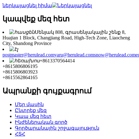
ներկայացնել հիմա
կապվեք մեզ հետ
Սենյակ 808, գրասենյակային շենք 8,
Huajian 1 Block, Changjiang Road, High-Tech Zone, Liaocheng
City, Shandong Province
postmaster@herulead.com
yaru@herulead.com
snow@herulead.com
e
+8613370564414
+8615806806195
+8615806803923
+8615562864165
Ապրանքի գույքագրում
Մեր մասին
Ընտրեք մեզ
Կապ մեզ հետ
Ինժեներական գործ
Գործարանային շրջագայություն
ՀՏՀ